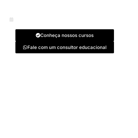
disponibilizados pelo Instituto Cesufi
Educacional.
Última atualização 10 de junho de 2026.
Conheça nossos cursos
Fale com um consultor educacional