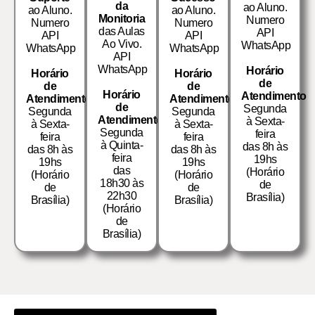
da
ao Aluno.
ao Aluno.
ao Aluno.
Monitoria
Numero
Numero
Numero
das Aulas
API
API
API
Ao Vivo.
WhatsApp
WhatsApp
WhatsApp
API
WhatsApp
Horário
Horário
Horário
de
de
de
Horário
Atendimento
Atendimento
Atendimento
de
Segunda
Segunda
Segunda
Atendimento
à Sexta-
à Sexta-
à Sexta-
Segunda
feira
feira
feira
à Quinta-
das 8h às
das 8h às
das 8h às
feira
19hs
19hs
19hs
das
(Horário
(Horário
(Horário
18h30 às
de
de
de
22h30
Brasília)
Brasília)
Brasília)
(Horário
de
Brasília)