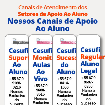
Canais de Atendimento dos
Setores de Apoio Ao Aluno
Nossos Canais de Apoio
Ao Aluno
Cesufi
Cesufi
Cesufi
Cesufi
Regular
Suporte
Monitoria
Sucesso
Aluno
Ao
Aulas
do
Legal
Aluno
Ao
Aluno
Vivo
+ 55 67 9
+55 67 9
+55 67 9
9697-
9168-
8414-
+55 67 9
0350
0216
1656
9688-
Número
Número
Número
3515
Exclusivo
Exclusivo
Exclusivo
Número
do
do
do
Exclusivo
Sucesso
Suporte
Sucesso