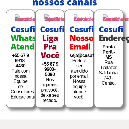
nossos canais
Cesufi
Cesufi
Cesufi
Cesufi
Whats
Liga
Nosso
Endere
Atendi
Pra
Email
Ponta
Você
Porã -
+55 67 9
seja@cesufi.com.br
MS
9918-
Prefere
Rua
+55 67 9
4430
ser
Baltazar
9600-
Fale com
atendido
Saldanha,
5090
nossa
por email.
749 -
Nos
Equipe
Nossa
Centro.
ligamos
de
equipe
pra você,
Consultores
atende
deixe seu
Educacionais
você.
recado.