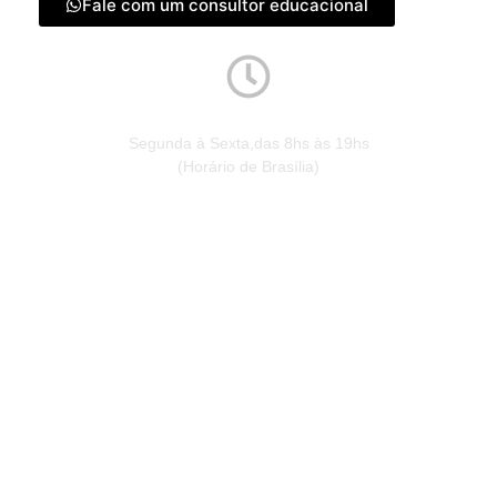
Fale com um consultor educacional
Horário de Atendimento
Segunda à Sexta,das 8hs às 19hs
(Horário de Brasília)